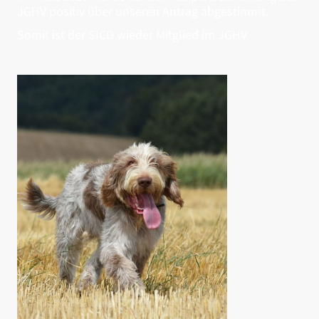
JGHV positiv über unseren Antrag abgestimmt.
Somit ist der SICD wieder Mitglied im JGHV