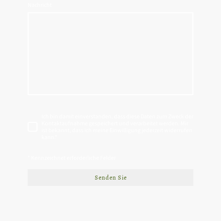
Nachricht
Ich bin damit einverstanden, dass diese Daten zum Zweck der
Kontaktaufnahme gespeichert und verarbeitet werden. Mir
ist bekannt, dass ich meine Einwilligung jederzeit widerrufen
kann.
*
* Kennzeichnet erforderliche Felder
Senden Sie